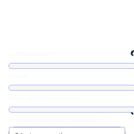
Escríbenos
Facebook
Nombre
(obligatorio)
Teléfono
Correo electrónico
(obligatorio)
Facebook
¿Cómo nos has conocido?
(obligatorio)