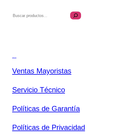
B
u
s
Transparencia
c
a
r
Quiénes Somos
Ventas Mayoristas
Servicio Técnico
Políticas de Garantía
Políticas de Privacidad