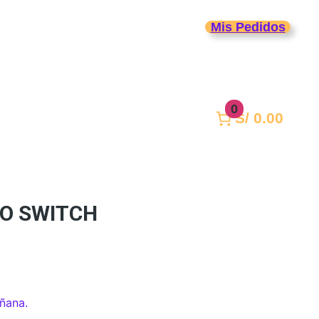
Mis Pedidos
Periféricos
Life Style
0
S/ 0.00
DO SWITCH
añana.