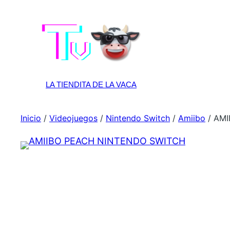
Apple
LA TIENDITA DE LA VACA
Inicio
/
Videojuegos
/
Nintendo Switch
/
Amiibo
/ AMI