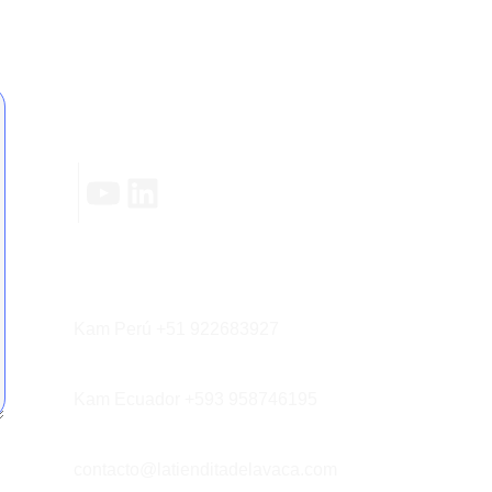
Contáctanos
|
YouTube
LinkedIn
Kam Perú +51 922683927
Kam Ecuador +593 958746195
contacto@latienditadelavaca.com