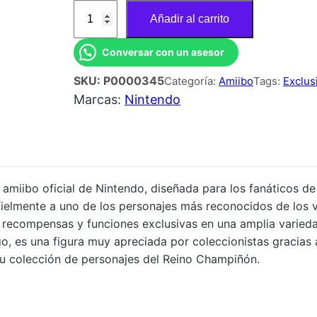
A
Añadir al carrito
M
I
Conversar con un asesor
I
SKU:
P0000345
Categoría:
Amiibo
Tags:
Exclus
B
Marcas:
Nintendo
O
P
E
A
C
amiibo oficial de Nintendo, diseñada para los fanáticos de
 fielmente a uno de los personajes más reconocidos de los
H
, recompensas y funciones exclusivas en una amplia varie
N
, es una figura muy apreciada por coleccionistas gracias a
I
su colección de personajes del Reino Champiñón.
N
T
E