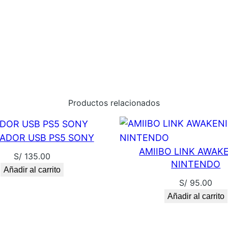
N
D
O
S
W
I
T
Productos relacionados
C
H
c
ADOR USB PS5 SONY
a
AMIIBO LINK AWAK
S/
135.00
n
NINTENDO
Añadir al carrito
t
S/
95.00
i
Añadir al carrito
d
a