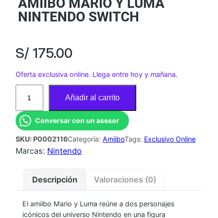
AMIIBO MARIO Y LUMA
NINTENDO SWITCH
S/
175.00
Oferta exclusiva online. Llega entre hoy y mañana.
A
Añadir al carrito
M
I
Conversar con un asesor
I
SKU:
P0002116
Categoría:
Amiibo
Tags:
Exclusivo Online
B
Marcas:
Nintendo
O
M
A
Descripción
Valoraciones (0)
R
I
El amiibo Mario y Luma reúne a dos personajes
icónicos del universo Nintendo en una figura
O