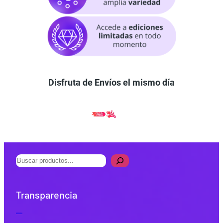
Disfruta de Envíos el mismo día
B
u
s
Transparencia
c
a
Quiénes Somos