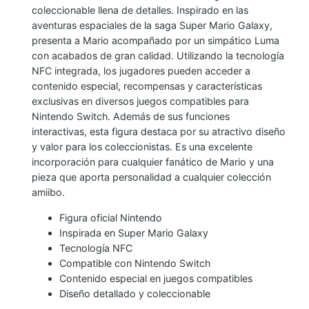
coleccionable llena de detalles. Inspirado en las
Y
aventuras espaciales de la saga Super Mario Galaxy,
L
presenta a Mario acompañado por un simpático Luma
U
con acabados de gran calidad. Utilizando la tecnología
M
NFC integrada, los jugadores pueden acceder a
contenido especial, recompensas y características
A
exclusivas en diversos juegos compatibles para
N
Nintendo Switch. Además de sus funciones
I
interactivas, esta figura destaca por su atractivo diseño
N
y valor para los coleccionistas. Es una excelente
T
incorporación para cualquier fanático de Mario y una
E
pieza que aporta personalidad a cualquier colección
amiibo.
N
D
Figura oficial Nintendo
O
Inspirada en Super Mario Galaxy
Tecnología NFC
S
Compatible con Nintendo Switch
W
Contenido especial en juegos compatibles
I
Diseño detallado y coleccionable
T