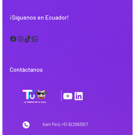
¡Síguenos en Ecuador!
Facebook
Instagram
TikTok
WhatsApp
Contáctanos
YouTube
LinkedIn
|
Kam Perú +51 922683927