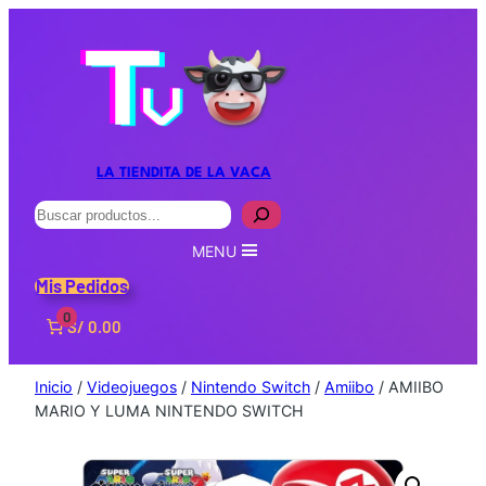
LA TIENDITA DE LA VACA
Buscar
MENU
Mis Pedidos
0
S/ 0.00
Inicio
/
Videojuegos
/
Nintendo Switch
/
Amiibo
/ AMIIBO
MARIO Y LUMA NINTENDO SWITCH