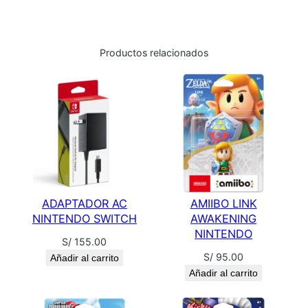
C
H
c
Productos relacionados
a
n
t
i
d
a
d
ADAPTADOR AC
AMIIBO LINK
NINTENDO SWITCH
AWAKENING
NINTENDO
S/
155.00
S/
95.00
Añadir al carrito
Añadir al carrito