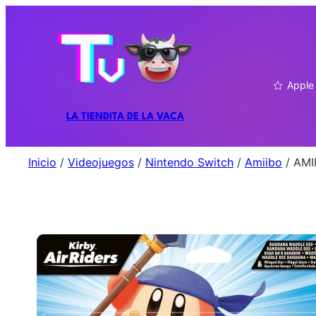
Apple
LA TIENDITA DE LA VACA
Inicio
/
Videojuegos
/
Nintendo Switch
/
Amiibo
/ AMI