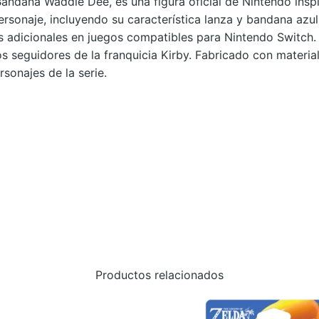
ndana Waddle Dee, es una figura oficial de Nintendo inspi
N
ersonaje, incluyendo su característica lanza y bandana azul
A
s adicionales en juegos compatibles para Nintendo Switch.
N
s seguidores de la franquicia Kirby. Fabricado con materia
I
rsonajes de la serie.
N
T
E
N
D
O
S
W
I
T
Productos relacionados
C
H