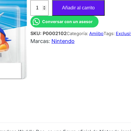
A
Añadir al carrito
M
I
Conversar con un asesor
I
SKU:
P0002102
Categoría:
Amiibo
Tags:
Exclusi
B
Marcas:
Nintendo
O
K
I
R
B
Y
B
A
N
D
A