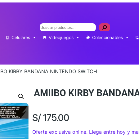
Buscar
Celulares
Videojuegos
Coleccionables
IBO KIRBY BANDANA NINTENDO SWITCH
AMIIBO KIRBY BANDAN
S/
175.00
Oferta exclusiva online. Llega entre hoy y m