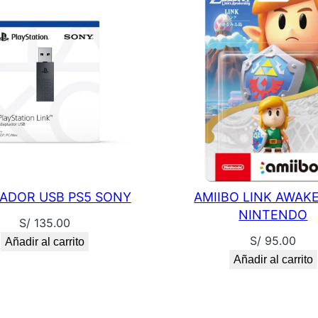
c
a
n
t
i
d
a
d
ADOR USB PS5 SONY
AMIIBO LINK AWAK
NINTENDO
S/
135.00
S/
95.00
Añadir al carrito
Añadir al carrito