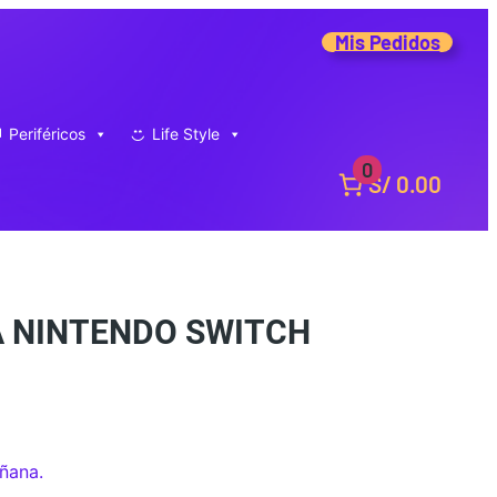
Mis Pedidos
Periféricos
Life Style
0
S/ 0.00
A NINTENDO SWITCH
añana.