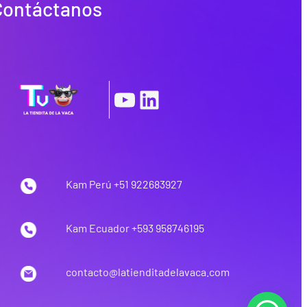
Contáctanos
|
YouTube
LinkedIn
Kam Perú +51 922683927
Kam Ecuador +593 958746195
contacto@latienditadelavaca.com