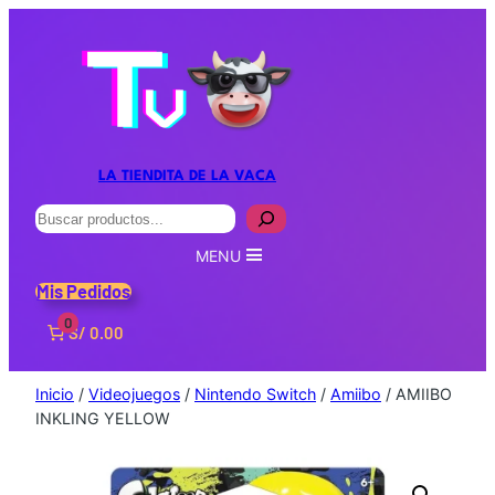
LA TIENDITA DE LA VACA
Buscar
MENU
Mis Pedidos
0
S/ 0.00
Inicio
/
Videojuegos
/
Nintendo Switch
/
Amiibo
/ AMIIBO
INKLING YELLOW