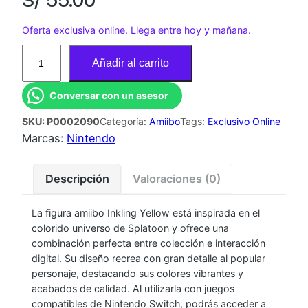
Oferta exclusiva online. Llega entre hoy y mañana.
A
Añadir al carrito
M
I
Conversar con un asesor
I
SKU:
P0002090
Categoría:
Amiibo
Tags:
Exclusivo Online
B
Marcas:
Nintendo
O
I
N
Descripción
Valoraciones (0)
K
L
La figura amiibo Inkling Yellow está inspirada en el
colorido universo de Splatoon y ofrece una
I
combinación perfecta entre colección e interacción
N
digital. Su diseño recrea con gran detalle al popular
G
personaje, destacando sus colores vibrantes y
Y
acabados de calidad. Al utilizarla con juegos
E
compatibles de Nintendo Switch, podrás acceder a