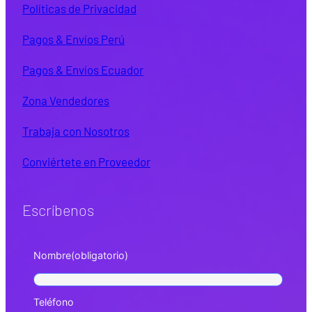
Políticas de Privacidad
Pagos & Envíos Perú
Pagos & Envíos Ecuador
Zona Vendedores
Trabaja con Nosotros
Conviértete en Proveedor
Escríbenos
Nombre
(obligatorio)
Teléfono