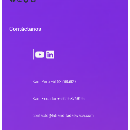
Contáctanos
YouTube
LinkedIn
|
Kam Perú +51 922683927
Kam Ecuador +593 958746195
contacto@latienditadelavaca.com