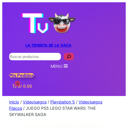
LA TIENDITA DE LA VACA
Buscar
MENU
Mis Pedidos
0
S/ 0.00
Inicio
/
Videojuegos
/
Playstation 5
/
Videojuegos
Físicos
/ JUEGO PS5 LEGO STAR WARS: THE
SKYWALKER SAGA