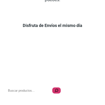
Disfruta de Envíos el mismo día
B
u
s